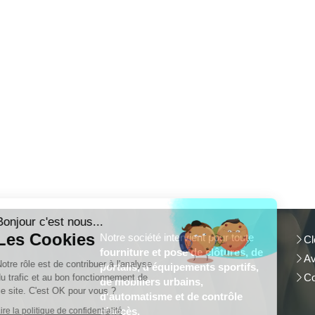
Continuer sans accepter
Bonjour c'est nous...
Les Cookies
Notre société intervient pour toute
Cl
fourniture et
pose de clôtures, de
Av
Notre rôle est de contribuer à l'analyse
portails, d'équipements sportifs,
Co
du trafic et au bon fonctionnement de
de mobiliers urbains,
ce site. C'est OK pour vous ?
d'automatisme et de contrôle
d'accès.
Lire la politique de confidentialité