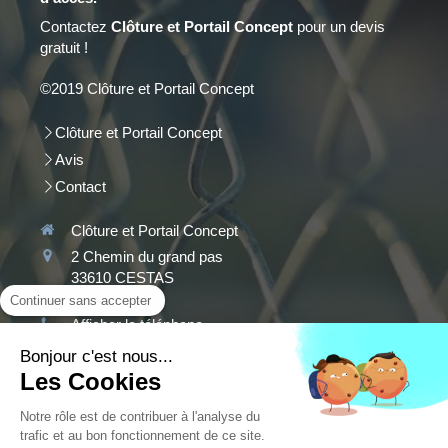
Contactez
Clôture et Portail Concept
pour un devis
gratuit !
©2019 Clôture et Portail Concept
Clôture et Portail Concept
Avis
Contact
Clôture et Portail Concept
2 Chemin du grand pas
33610
CESTAS
France
Continuer sans accepter
Afficher le téléphone
Bonjour c'est nous...
Plan du site
Les Cookies
Mentions légales
Notre rôle est de contribuer à l'analyse du
trafic et au bon fonctionnement de ce site.
Demander un devis